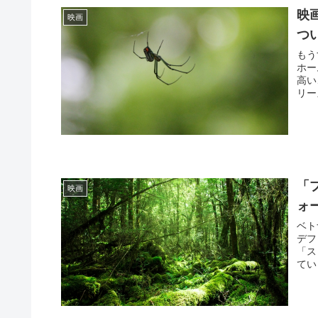
映
映画
つ
もう
ホー
高い
リー
「
映画
ォ
ベト
デフ
「ス
てい