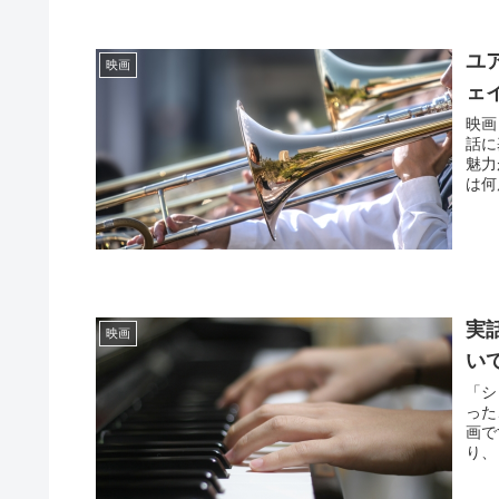
ユ
映画
ェ
映画
話に
魅力
は何
実
映画
い
「シ
った
画で
り、